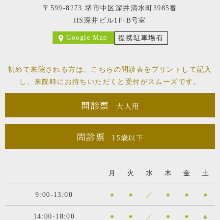
〒599-8273 堺市中区深井清水町3985番
HS深井ビル1F-B号室
Google Map
提携駐車場有
初めて来院される方は、こちらの問診表をプリントして記入
し、
来院時にお持ちいただくと受付がスムーズです。
問診票
大人用
問診票
15歳以下
月
火
水
木
金
土
9:00-13:00
●
●
／
●
●
●
14:00-18:00
●
●
／
●
●
▲