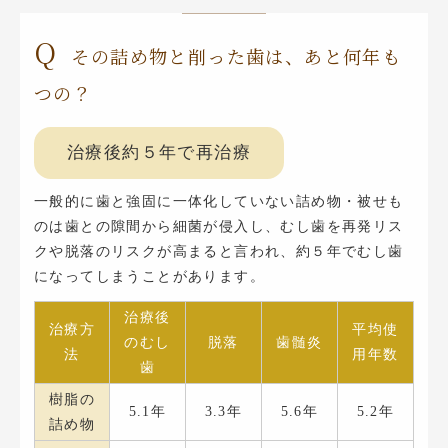
Q
その詰め物と削った歯は、あと何年も
つの？
治療後約５年で再治療
一般的に歯と強固に一体化していない詰め物・被せも
のは歯との隙間から細菌が侵入し、むし歯を再発リス
クや脱落のリスクが高まると言われ、約５年でむし歯
になってしまうことがあります。
治療後
治療方
平均使
のむし
脱落
歯髄炎
法
用年数
歯
樹脂の
5.1年
3.3年
5.6年
5.2年
詰め物