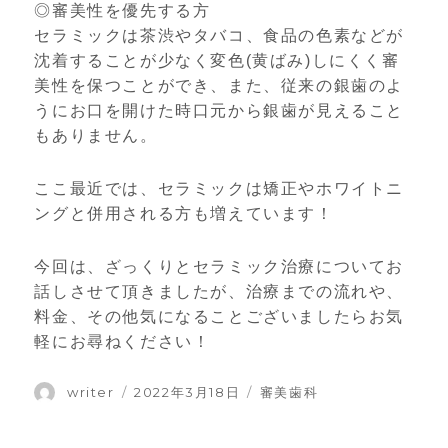
◎審美性を優先する方
セラミックは茶渋やタバコ、食品の色素などが
沈着することが少なく変色(黄ばみ)しにくく審
美性を保つことができ、また、従来の銀歯のよ
うにお口を開けた時口元から銀歯が見えること
もありません。
ここ最近では、セラミックは矯正やホワイトニ
ングと併用される方も増えています！
今回は、ざっくりとセラミック治療についてお
話しさせて頂きましたが、治療までの流れや、
料金、その他気になることございましたらお気
軽にお尋ねください！
投
writer
投
2022年3月18日
カ
審美歯科
稿
稿
テ
者
日:
ゴ