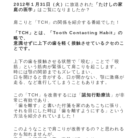
2012年１月31日（火）
に放送された
「たけしの家
庭の医学」
はご覧になりましたか？
肩こりと「TCH」の関係を紹介する番組でした！
「TCH」とは、「Tooth Contacting Habit」の
略で、
意識せずに上下の歯を軽く接触させているクセのこ
とです。
上下の歯を接触させる状態で「咬む」ことで「咬
筋」という筋肉が緊張して肩こりを起こします。
時には顎の関節までもズレてしまい、
口を開けると音がする、口が開かない、顎に激痛が
走る、など進行してしまうこともあります。
この「TCH」を改善するには「
認知行動療法
」が非
常に有効であり、
「歯を離す」と書いた付箋を家のあちこちに張り、
それを目にした時は「歯を離すようにする」という
方法を紹介されていました！
このようなことで肩こりが改善するの？と思われる
かも知れませんが、