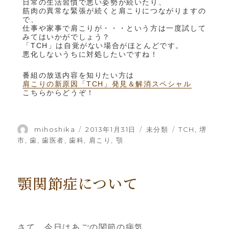
日常の生活習慣で悪い姿勢が続いたり、
筋肉の異常な緊張が続くと肩こりにつながりますの
で、
仕事や家事で肩こりが・・・という方は一度試して
みてはいかがでしょう？
「TCH」は自覚がない場合がほとんどです。
悪化しないうちに対処したいですね！
番組の放送内容を知りたい方は
肩こりの新原因「TCH」発見＆解消スペシャル
こちらからどうぞ！
投
mihoshika
投
2013年1月31日
カ
未分類
タ
TCH
,
堺
稿
稿
テ
グ
市
,
歯
,
歯医者
,
歯科
,
肩こり
,
顎
者
日:
ゴ
リ
ー
顎関節症について
さて、今日はあごの関節の病気、