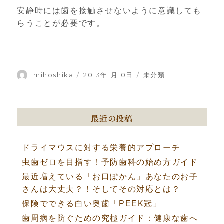
安静時には歯を接触させないように意識しても
らうことが必要です。
投
mihoshika
投
2013年1月10日
カ
未分類
稿
稿
テ
者
日:
ゴ
リ
ー
最近の投稿
ドライマウスに対する栄養的アプローチ
虫歯ゼロを目指す！予防歯科の始め方ガイド
最近増えている「お口ぽかん」あなたのお子
さんは大丈夫？！そしてその対応とは？
保険でできる白い奥歯「PEEK冠」
歯周病を防ぐための究極ガイド：健康な歯へ