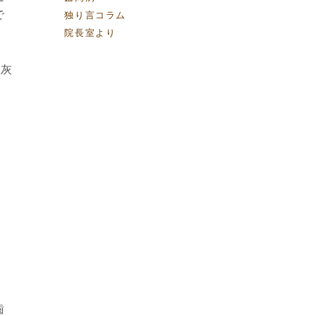
で
独り言コラム
院長室より
石灰
歯