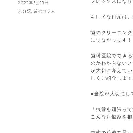
稿
プレックスになり
投
2022年5月19日
者
稿
カ
未分類
,
歯のコラム
日:
キレイな口元は、
テ
ゴ
リ
歯のクリーニング
ー
につながります！
歯科医院でできる
のかわからないと
が大切に考えてい
しくご紹介します
■当院が大切にし
「虫歯を頑張って
こんなお悩みを抱
虫歯の治療で最も