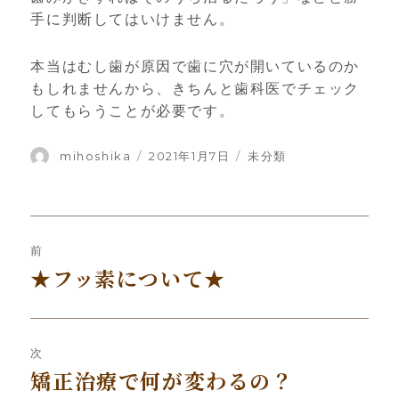
手に判断してはいけません。
本当はむし歯が原因で歯に穴が開いているのか
もしれませんから、きちんと歯科医でチェック
してもらうことが必要です。
投
mihoshika
投
2021年1月7日
カ
未分類
稿
稿
テ
者
日:
ゴ
リ
投
ー
前
稿
★フッ素について★
前
ナ
の
投
ビ
稿:
次
ゲ
矯正治療で何が変わるの？
次