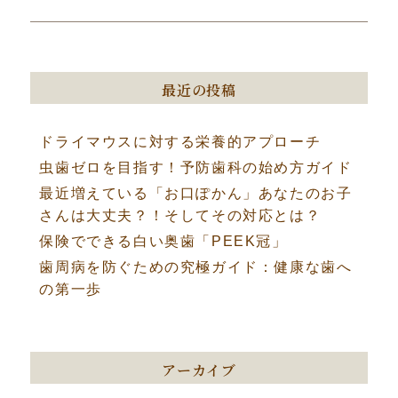
ー
の
投
シ
稿:
ョ
最近の投稿
ン
ドライマウスに対する栄養的アプローチ
虫歯ゼロを目指す！予防歯科の始め方ガイド
最近増えている「お口ぽかん」あなたのお子
さんは大丈夫？！そしてその対応とは？
保険でできる白い奥歯「PEEK冠」
歯周病を防ぐための究極ガイド：健康な歯へ
の第一歩
アーカイブ