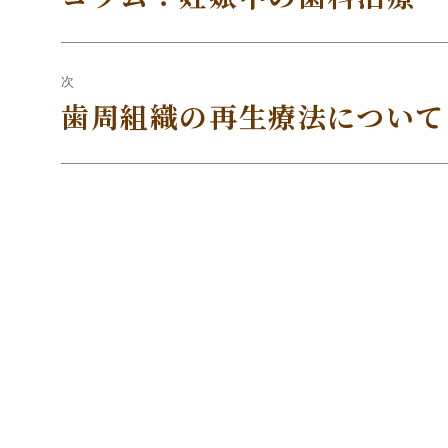
ナ
の
投
ビ
稿:
次
ゲ
歯周組織の再生療法について
次
ー
の
投
シ
稿:
ョ
ン