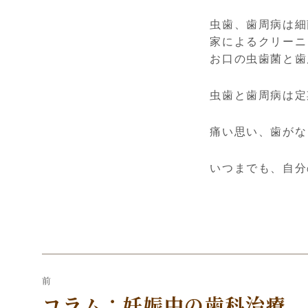
虫歯、歯周病は細
家によるクリーニ
お口の虫歯菌と歯
虫歯と歯周病は定
痛い思い、歯がな
いつまでも、自分
投
前
稿
コラム：妊娠中の歯科治療
前