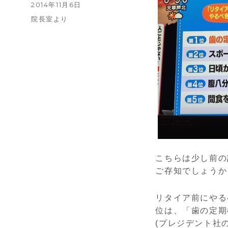
稿
投
2014年11月6日
者
稿
カ
院長室より
日:
テ
ゴ
リ
ー
こちらは少し前の
ご存知でしょうか
リタイア前にやる
位は、「歯の定期
(プレジデント社の