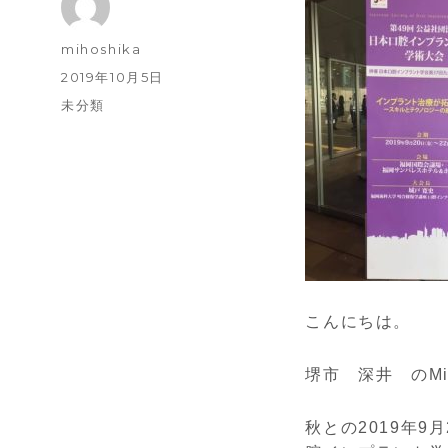
投
mihoshika
稿
投
2019年10月5日
者
稿
カ
未分類
日:
テ
ゴ
リ
ー
こんにちは。
堺市 深井 のM
秋との2019年9