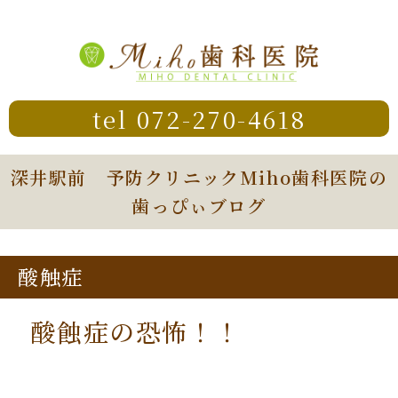
tel 072-270-4618
深井駅前 予防クリニックMiho歯科医院の
歯っぴぃブログ
酸触症
酸蝕症の恐怖！！