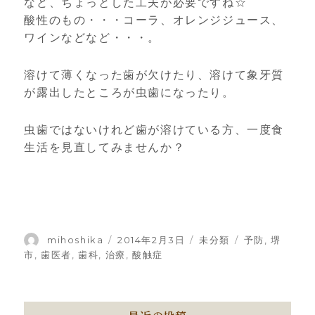
など、ちょっとした工夫が必要ですね☆
酸性のもの・・・コーラ、オレンジジュース、
ワインなどなど・・・。
溶けて薄くなった歯が欠けたり、溶けて象牙質
が露出したところが虫歯になったり。
虫歯ではないけれど歯が溶けている方、一度食
生活を見直してみませんか？
投
mihoshika
投
2014年2月3日
カ
未分類
タ
予防
,
堺
稿
稿
テ
グ
市
,
歯医者
,
歯科
,
治療
,
酸触症
者
日:
ゴ
リ
ー